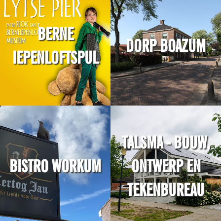
BERNE
DORP BOAZUM
IEPENLOFTSPUL
TALSMA - BOUW,
BISTRO WORKUM
ONTWERP EN
TEKENBUREAU