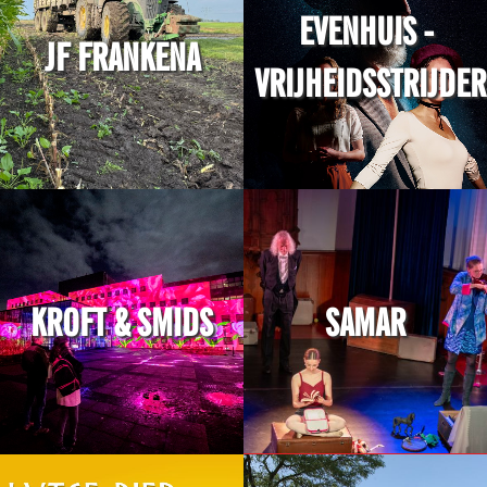
EVENHUIS -
JF FRANKENA
VRIJHEIDSSTRIJDER
KROFT & SMIDS
SAMAR