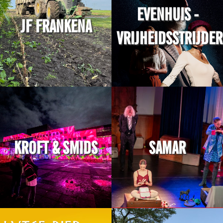
EVENHUIS -
JF FRANKENA
VRIJHEIDSSTRIJDER
KROFT & SMIDS
SAMAR