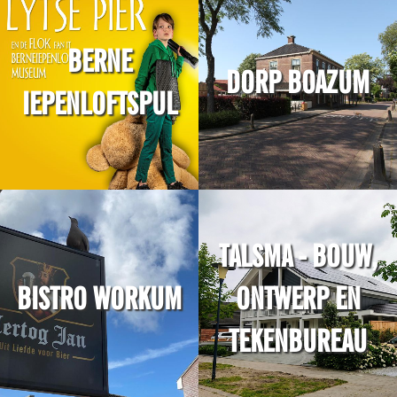
BERNE
DORP BOAZUM
IEPENLOFTSPUL
TALSMA - BOUW,
BISTRO WORKUM
ONTWERP EN
TEKENBUREAU