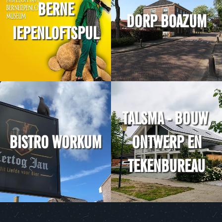
BERNE
DORP BOAZUM
IEPENLOFTSPUL
TALSMA - BOUW,
BISTRO WORKUM
ONTWERP EN
TEKENBUREAU