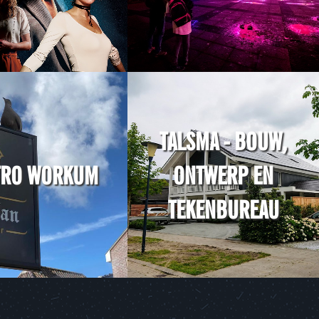
TALSMA - BOUW,
TRO WORKUM
ONTWERP EN
TEKENBUREAU