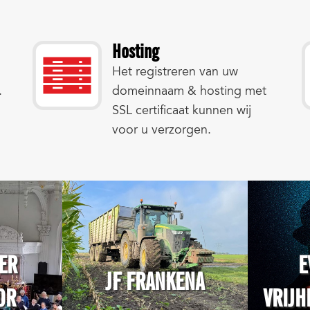
Hosting
Het registreren van uw
.
domeinnaam & hosting met
SSL certificaat kunnen wij
voor u verzorgen.
ER
E
JF FRANKENA
OR
VRIJH