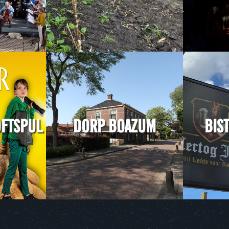
OFTSPUL
DORP BOAZUM
BIS