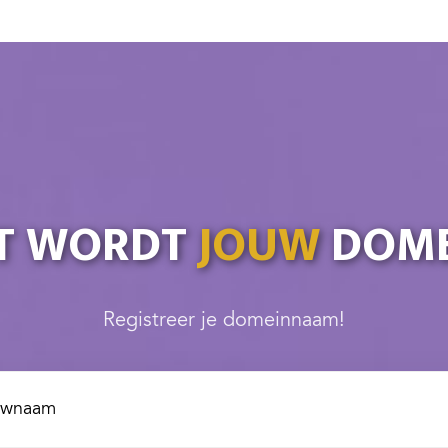
T WORDT
JOUW
DOME
Registreer je domeinnaam!